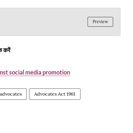
Preview
 करें
inst social media promotion
advocates
Advocates Act 1961