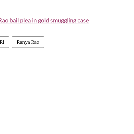
ao bail plea in gold smuggling case
RI
Ranya Rao