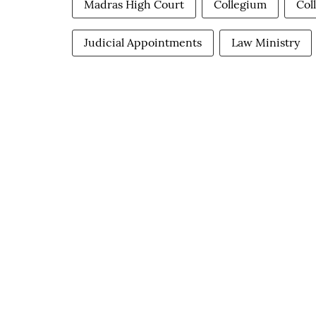
Madras High Court
Collegium
Col
Judicial Appointments
Law Ministry