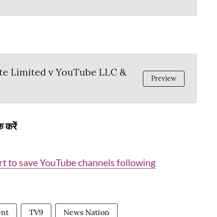
te Limited v YouTube LLC &
Preview
 करें
t to save YouTube channels following
ent
TV9
News Nation