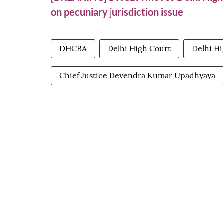
on pecuniary jurisdiction issue
DHCBA
Delhi High Court
Delhi Hi
Chief Justice Devendra Kumar Upadhyaya