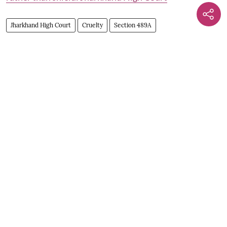
Jharkhand High Court
Cruelty
Section 489A