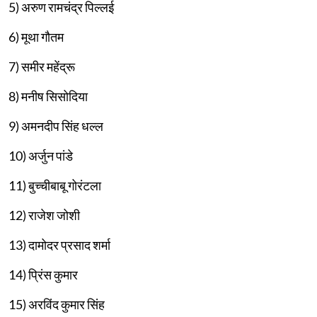
5) अरुण रामचंद्र पिल्लई
6) मूथा गौतम
7) समीर महेंद्रू
8) मनीष सिसोदिया
9) अमनदीप सिंह धल्ल
10) अर्जुन पांडे
11) बुच्चीबाबू गोरंटला
12) राजेश जोशी
13) दामोदर प्रसाद शर्मा
14) प्रिंस कुमार
15) अरविंद कुमार सिंह