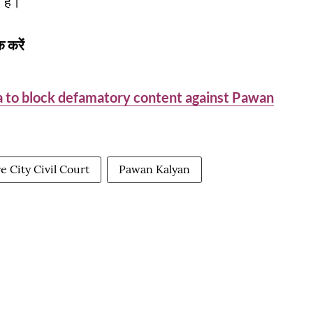
 है।
 करें
a to block defamatory content against Pawan
e City Civil Court
Pawan Kalyan