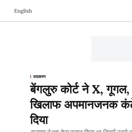
English
वादकरण
बेंगलुरु कोर्ट ने X, गूग
खिलाफ अपमानजनक कंटे
दिया
कल्याण ने एक केस फाइल किया था जिसमें उनसे जु