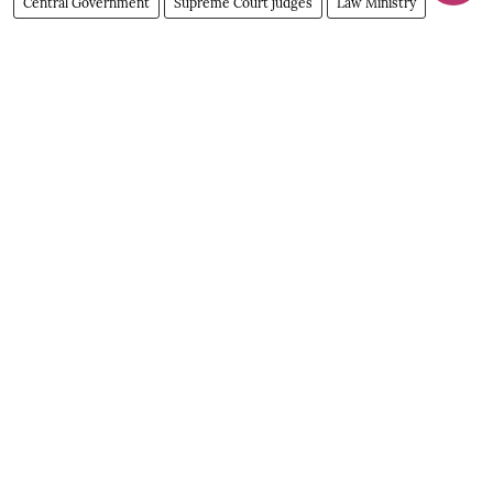
Central Government
Supreme Court judges
Law Ministry