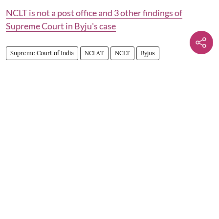
NCLT is not a post office and 3 other findings of
Supreme Court in Byju's case
Supreme Court of India
NCLAT
NCLT
Byjus