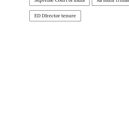
Supreme Court of India
All India Trin
ED DIrector tenure