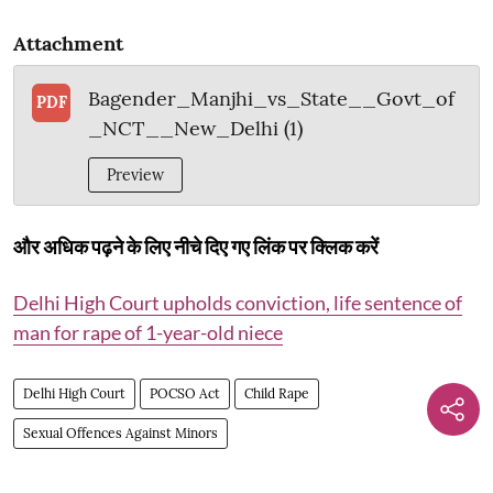
Attachment
Bagender_Manjhi_vs_State__Govt_of
PDF
_NCT__New_Delhi (1)
Preview
और अधिक पढ़ने के लिए नीचे दिए गए लिंक पर क्लिक करें
Delhi High Court upholds conviction, life sentence of
man for rape of 1-year-old niece
Delhi High Court
POCSO Act
Child Rape
Sexual Offences Against Minors