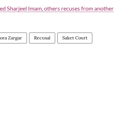
ed Sharjeel Imam, others recuses from another
ora Zargar
Recusal
Saket Court