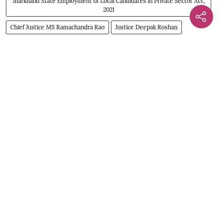
Jharkhand State Employment of Local Candidates in Private Sector Act,
2021
Chief Justice MS Ramachandra Rao
Justice Deepak Roshan