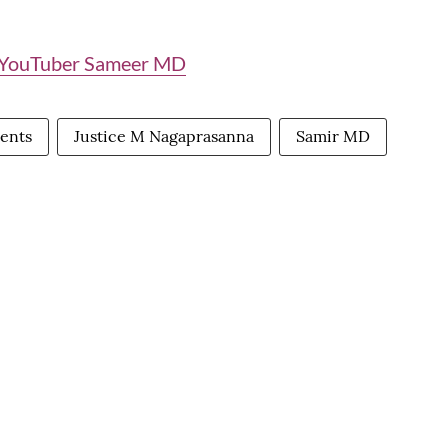
t YouTuber Sameer MD
ments
Justice M Nagaprasanna
Samir MD