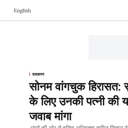
English
वादकरण
सोनम वांगचुक हिरासत: सु
के लिए उनकी पत्नी की य
जवाब मांगा
अंग्मो की ओर से वरिष्ठ अधिवक्ता कपिल सिब्ब