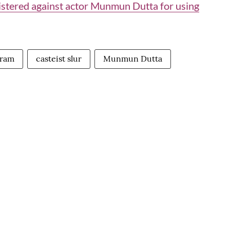
istered against actor Munmun Dutta for using
gram
casteist slur
Munmun Dutta