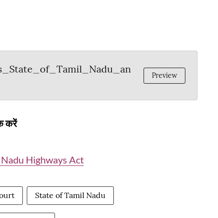
s_State_of_Tamil_Nadu_an
Preview
 करें
l Nadu Highways Act
ourt
State of Tamil Nadu