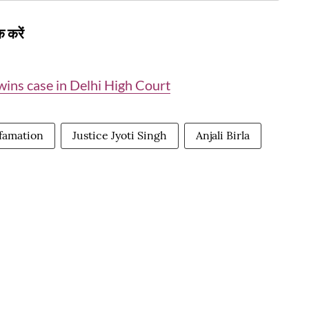
 करें
ins case in Delhi High Court
famation
Justice Jyoti Singh
Anjali Birla