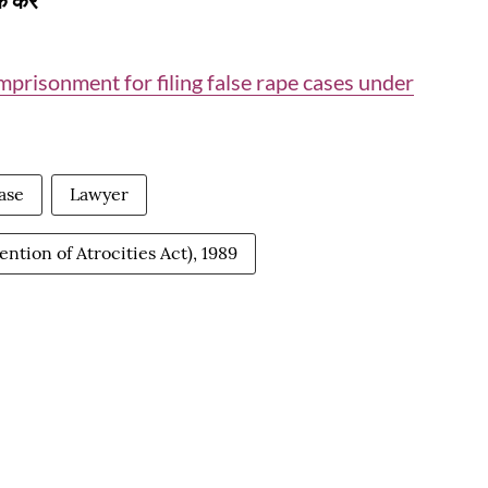
 करें
mprisonment for filing false rape cases under
case
Lawyer
tion of Atrocities Act), 1989