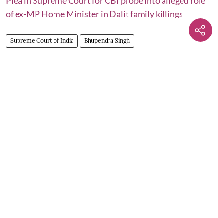
Plea in Supreme Court for CBI probe into alleged role
of ex-MP Home Minister in Dalit family killings
Supreme Court of India
Bhupendra Singh