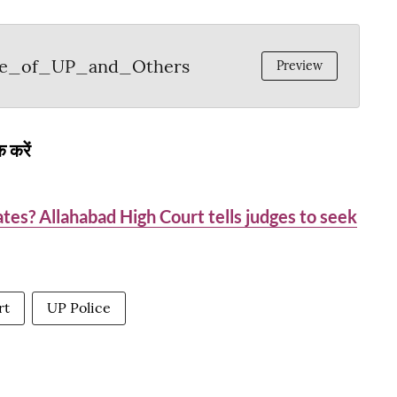
te_of_UP_and_Others
Preview
 करें
tes? Allahabad High Court tells judges to seek
rt
UP Police