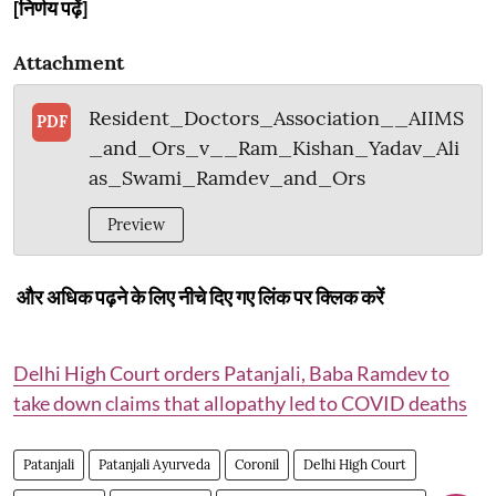
[निर्णय पढ़ें]
Attachment
Resident_Doctors_Association__AIIMS
PDF
_and_Ors_v__Ram_Kishan_Yadav_Ali
as_Swami_Ramdev_and_Ors
Preview
और अधिक पढ़ने के लिए नीचे दिए गए लिंक पर क्लिक करें
Delhi High Court orders Patanjali, Baba Ramdev to
take down claims that allopathy led to COVID deaths
Patanjali
Patanjali Ayurveda
Coronil
Delhi High Court