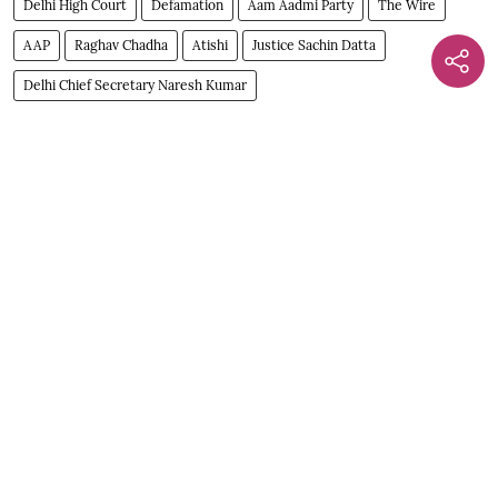
Delhi High Court
Defamation
Aam Aadmi Party
The Wire
AAP
Raghav Chadha
Atishi
Justice Sachin Datta
Delhi Chief Secretary Naresh Kumar