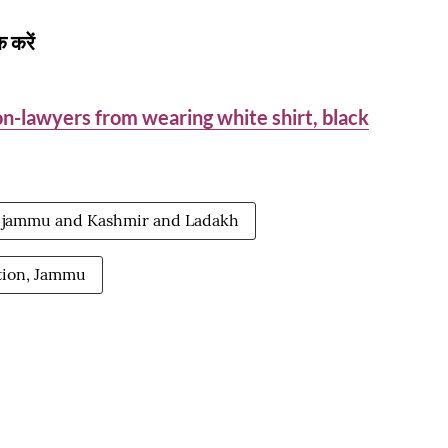
 करें
n-lawyers from wearing white shirt, black
f jammu and Kashmir and Ladakh
tion, Jammu