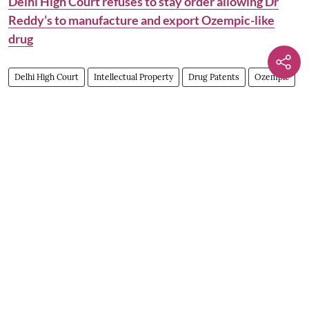
Delhi High Court refuses to stay order allowing Dr
Reddy’s to manufacture and export Ozempic-like
drug
Delhi High Court
Intellectual Property
Drug Patents
Ozempic