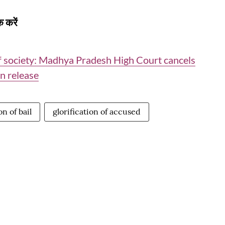
 करें
 of society: Madhya Pradesh High Court cancels
n release
on of bail
glorification of accused