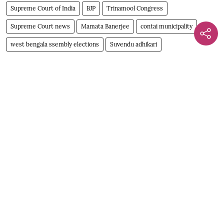
Supreme Court of India
BJP
Trinamool Congress
Supreme Court news
Mamata Banerjee
contai municipality
west bengala ssembly elections
Suvendu adhikari