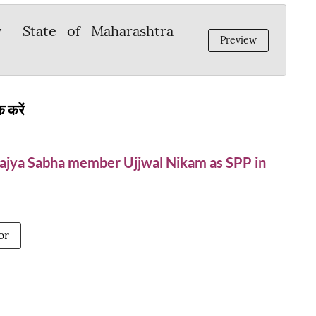
_v__State_of_Maharashtra__
Preview
 करें
Rajya Sabha member Ujjwal Nikam as SPP in
or