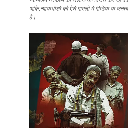
आंकें,न्यायाधीशो को ऐसे मामलो मे मीडिया या जनता
है।