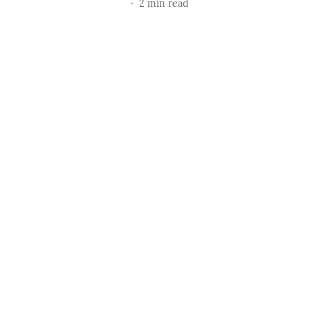
2
min read