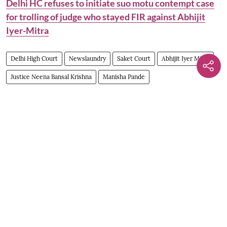
Delhi HC refuses to initiate suo motu contempt case
for trolling of judge who stayed FIR against Abhijit
Iyer-Mitra
Delhi High Court
Newslaundry
Saket Court
Abhijit Iyer Mitra
Justice Neena Bansal Krishna
Manisha Pande