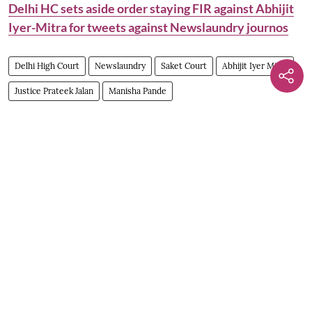
Delhi HC sets aside order staying FIR against Abhijit
Iyer-Mitra for tweets against Newslaundry journos
Delhi High Court
Newslaundry
Saket Court
Abhijit Iyer Mitra
Justice Prateek Jalan
Manisha Pande