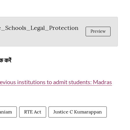
e_Schools_Legal_Protection
Preview
क करें
evious institutions to admit students: Madras
aniam
RTE Act
Justice C Kumarappan